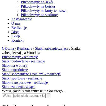
Piłkochwyty do szkół
Piłkochwyty na boiska
Piłkochwyty na korty tenisowe
Piłkochwyty na stadiony
Zastosowanie
O nas
Realizacje
Blog
Sklep
Kontakt
Główna
/
Realizacje
/
Siatki zabezpieczające
/
Siatka
zabezpieczająca Wrocław
Piłkochwyty - realizacje
Siatki budowlane - realizacje
Siatki na woliery
Siatki ogrodnicze
Siatki sadownicze i rolnicze - realizacje
Siatki sportowe - realizacje
Siatki transportowe - realizacje
Siatki zabezpieczające
Wpisz, jakiej siatki szukasz lub do czego…