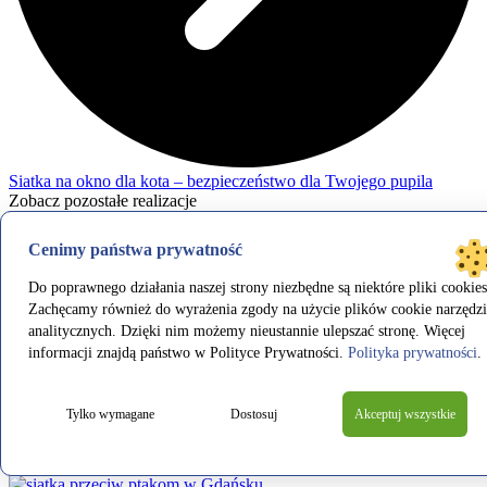
Siatka na okno dla kota – bezpieczeństwo dla Twojego pupila
Zobacz pozostałe realizacje
8 lutego 2022
Cenimy państwa prywatność
Siatka na rusztowania Warszawa
Do poprawnego działania naszej strony niezbędne są niektóre pliki cookies
Zachęcamy również do wyrażenia zgody na użycie plików cookie narzędzi
analitycznych. Dzięki nim możemy nieustannie ulepszać stronę. Więcej
Siatka na rusztowania Warszawa W Symar jesteśmy producentem
siatek na rusztowania. Mamy ogromne doświadczenie w tworzeniu
informacji znajdą państwo w Polityce Prywatności.
Polityka prywatności
.
siatek mających na celu zapewnić bezpieczeństwo i ochronę
zarówno osobom pracującym na wysokości jak i przechodniom.
Oferowane…
Tylko wymagane
Dostosuj
Akceptuj wszystkie
Sprawdź