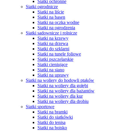
Siatki ochronne
Siatki ogrodnicze
Siatki na liście
Siatki na basen
Siatki na oczka wodne
Siatki na ogrodzenia
Siatki sadownicze i rolnicze
Siatki na krzewy
Siatki na drzewa
Siatki do szklarni
Siatki na tunele foliowe
Siatki pszczelarskie
Siatki cieniujące
Siatki na siano
Siatki na uprawy
Siatki na woliery do hodowli ptaków
Siatki na woliery dla gołębi
Siatki na woliery dla bażantów
Siatki na woliery dla kur
Siatki na woliery dla drobiu
Siatki sportowe
Siatki na bramki
Siatki do siatkówki
Siatki do tenisa
Siatki na boisko