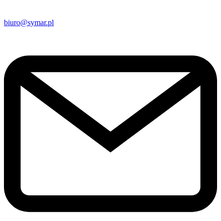
biuro@symar.pl