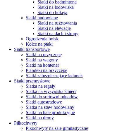
Siatki do badmintona
Siatki na lodowiska
Siatki do hokeja
Siatki budowlane
Siatki na rusztowania
Siatki na elewacje
Siatki na dach i stropy
Ogrodzenia boisk
Kolce na ptaki
Siatki transportowe
Siatki na przyczepę
Siatki na wagony
Siatki na kontener
Plandeki na przyczepę
Siatki zabezpieczające ładunek
Siatki przemysłowe
Siatka na regały
Siatka na wysypiska śmieci
Siatki do sortowni odpadów
Siatki autostradowe
Siatka na staw hodowlany
Siatki na hale produkcyjne
Siatki na drony
Piłkochwyty
Pikochwyty na sale gimnastyczne