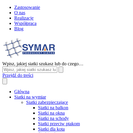
Zastosowanie
O nas
Realizacje
Współpraca
Blog
Wpisz, jakiej siatki szukasz lub do czego…
Przejdź do treści
Główna
Siatki na wymiar
Siatki zabezpieczające
Siatki na balkon
Siatki na okna
Siatki na schody
Siatki przeciw ptakom
Siatki dla kota