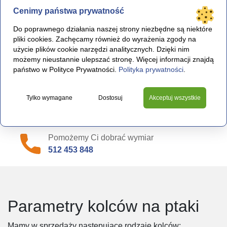
je montować nawet w trudno dostępnych
Cenimy państwa prywatność
miejscach
np. na rynnach.
Do poprawnego działania naszej strony niezbędne są niektóre
Kolce można łączyć w pasy po długości
pliki cookies. Zachęcamy również do wyrażenia zgody na
albo ustawić obok siebie, gdy powierzchnia
użycie plików cookie narzędzi analitycznych. Dzięki nim
do ochrony jest szeroka.
możemy nieustannie ulepszać stronę. Więcej informacji znajdą
państwo w Polityce Prywatności.
Polityka prywatności
.
Wszystkie elementy kolców są
odporne
na warunki
atmosferyczne
oraz
długookresowe
Tylko wymagane
Dostosuj
Akceptuj wszystkie
promieniowanie UV
.
Pomożemy Ci dobrać wymiar
512 453 848
Parametry kolców na ptaki
Mamy w sprzedaży następujące rodzaje kolców: