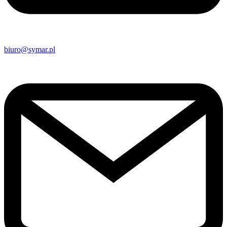
biuro@symar.pl