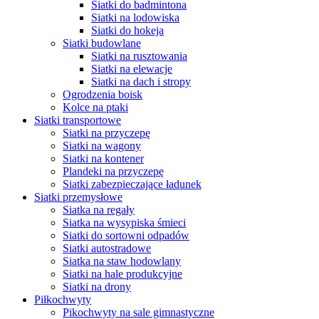
Siatki do badmintona
Siatki na lodowiska
Siatki do hokeja
Siatki budowlane
Siatki na rusztowania
Siatki na elewacje
Siatki na dach i stropy
Ogrodzenia boisk
Kolce na ptaki
Siatki transportowe
Siatki na przyczepę
Siatki na wagony
Siatki na kontener
Plandeki na przyczepę
Siatki zabezpieczające ładunek
Siatki przemysłowe
Siatka na regały
Siatka na wysypiska śmieci
Siatki do sortowni odpadów
Siatki autostradowe
Siatka na staw hodowlany
Siatki na hale produkcyjne
Siatki na drony
Piłkochwyty
Pikochwyty na sale gimnastyczne