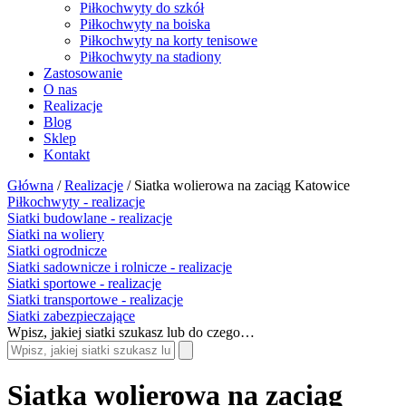
Piłkochwyty do szkół
Piłkochwyty na boiska
Piłkochwyty na korty tenisowe
Piłkochwyty na stadiony
Zastosowanie
O nas
Realizacje
Blog
Sklep
Kontakt
Główna
/
Realizacje
/
Siatka wolierowa na zaciąg Katowice
Piłkochwyty - realizacje
Siatki budowlane - realizacje
Siatki na woliery
Siatki ogrodnicze
Siatki sadownicze i rolnicze - realizacje
Siatki sportowe - realizacje
Siatki transportowe - realizacje
Siatki zabezpieczające
Wpisz, jakiej siatki szukasz lub do czego…
Siatka wolierowa na zaciąg