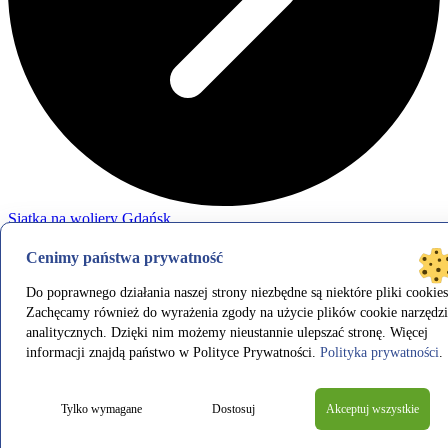
Siatka na woliery Gdańsk
Zobacz pozostałe realizacje
Cenimy państwa prywatność
8 lutego 2022
Do poprawnego działania naszej strony niezbędne są niektóre pliki cookies
Siatka na rusztowania Warszawa
Zachęcamy również do wyrażenia zgody na użycie plików cookie narzędzi
analitycznych. Dzięki nim możemy nieustannie ulepszać stronę. Więcej
informacji znajdą państwo w Polityce Prywatności.
Polityka prywatności
.
Siatka na rusztowania Warszawa W Symar jesteśmy producentem
siatek na rusztowania. Mamy ogromne doświadczenie w tworzeniu
siatek mających na celu zapewnić bezpieczeństwo i ochronę
Tylko wymagane
Dostosuj
Akceptuj wszystkie
zarówno osobom pracującym na wysokości jak i przechodniom.
Oferowane…