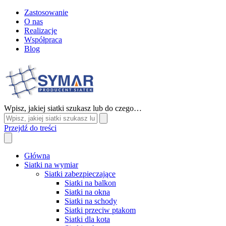
Zastosowanie
O nas
Realizacje
Współpraca
Blog
Wpisz, jakiej siatki szukasz lub do czego…
Przejdź do treści
Główna
Siatki na wymiar
Siatki zabezpieczające
Siatki na balkon
Siatki na okna
Siatki na schody
Siatki przeciw ptakom
Siatki dla kota