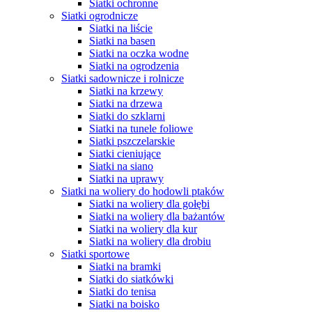
Siatki ochronne
Siatki ogrodnicze
Siatki na liście
Siatki na basen
Siatki na oczka wodne
Siatki na ogrodzenia
Siatki sadownicze i rolnicze
Siatki na krzewy
Siatki na drzewa
Siatki do szklarni
Siatki na tunele foliowe
Siatki pszczelarskie
Siatki cieniujące
Siatki na siano
Siatki na uprawy
Siatki na woliery do hodowli ptaków
Siatki na woliery dla gołębi
Siatki na woliery dla bażantów
Siatki na woliery dla kur
Siatki na woliery dla drobiu
Siatki sportowe
Siatki na bramki
Siatki do siatkówki
Siatki do tenisa
Siatki na boisko