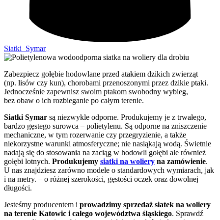
Siatki_Symar
Zabezpiecz gołębie hodowlane przed atakiem dzikich zwierząt
(np. lisów czy kun), chorobami przenoszonymi przez dzikie ptaki.
Jednocześnie zapewnisz swoim ptakom swobodny wybieg,
bez obaw o ich rozbieganie po całym terenie.
Siatki Symar
są niezwykle odporne. Produkujemy je z trwałego,
bardzo gęstego surowca – polietylenu. Są odporne na zniszczenie
mechaniczne, w tym rozerwanie czy przegryzienie, a także
niekorzystne warunki atmosferyczne; nie nasiąkają wodą. Świetnie
nadają się do stosowania na zaciąg w hodowli gołębi ale również
gołębi lotnych.
Produkujemy
siatki na woliery
na zamówienie
.
U nas znajdziesz zarówno modele o standardowych wymiarach, jak
i na metry. – o różnej szerokości, gęstości oczek oraz dowolnej
długości.
Jesteśmy producentem i
prowadzimy sprzedaż siatek na woliery
na terenie Katowic i całego województwa śląskiego
. Sprawdź