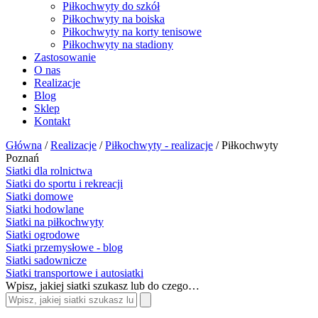
Piłkochwyty do szkół
Piłkochwyty na boiska
Piłkochwyty na korty tenisowe
Piłkochwyty na stadiony
Zastosowanie
O nas
Realizacje
Blog
Sklep
Kontakt
Główna
/
Realizacje
/
Piłkochwyty - realizacje
/
Piłkochwyty
Poznań
Siatki dla rolnictwa
Siatki do sportu i rekreacji
Siatki domowe
Siatki hodowlane
Siatki na piłkochwyty
Siatki ogrodowe
Siatki przemysłowe - blog
Siatki sadownicze
Siatki transportowe i autosiatki
Wpisz, jakiej siatki szukasz lub do czego…