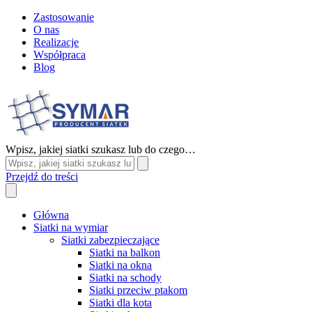
Zastosowanie
O nas
Realizacje
Współpraca
Blog
Wpisz, jakiej siatki szukasz lub do czego…
Przejdź do treści
Główna
Siatki na wymiar
Siatki zabezpieczające
Siatki na balkon
Siatki na okna
Siatki na schody
Siatki przeciw ptakom
Siatki dla kota