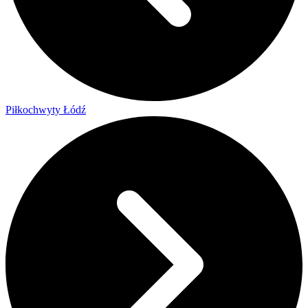
Piłkochwyty Łódź