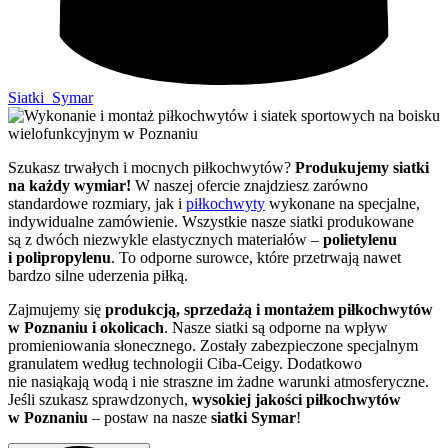
Siatki_Symar
Szukasz trwałych i mocnych piłkochwytów?
Produkujemy siatki
na każdy wymiar!
W naszej ofercie znajdziesz zarówno
standardowe rozmiary, jak i
piłkochwyty
wykonane na specjalne,
indywidualne zamówienie. Wszystkie nasze siatki produkowane
są z dwóch niezwykle elastycznych materiałów –
polietylenu
i polipropylenu
. To odporne surowce, które przetrwają nawet
bardzo silne uderzenia piłką.
Zajmujemy się
produkcją, sprzedażą i montażem piłkochwytów
w Poznaniu i okolicach
. Nasze siatki są odporne na wpływ
promieniowania słonecznego. Zostały zabezpieczone specjalnym
granulatem według technologii Ciba-Ceigy. Dodatkowo
nie nasiąkają wodą i nie straszne im żadne warunki atmosferyczne.
Jeśli szukasz sprawdzonych,
wysokiej jakości piłkochwytów
w Poznaniu
– postaw na nasze
siatki Symar
!