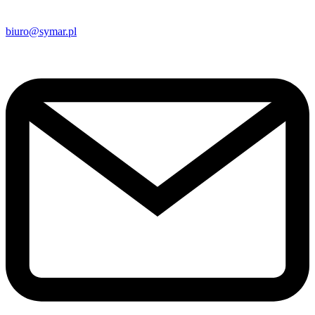
biuro@symar.pl