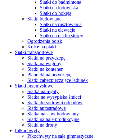
Siatki do badmintona
Siatki na lodowiska
Siatki do hokeja
Siatki budowlane
Siatki na rusztowania
Siatki na elewacje
Siatki na dach i stropy
Ogrodzenia boisk
Kolce na ptaki
Siatki transportowe
Siatki na przyczepę
Siatki na wagony
Siatki na kontener
Plandeki na przyczepę
Siatki zabezpieczające ładunek
Siatki przemysłowe
Siatka na regały
Siatka na wysypiska śmieci
Siatki do sortowni odpadów
Siatki autostradowe
Siatka na staw hodowlany
Siatki na hale produkcyjne
Siatki na drony
Piłkochwyty
Pikochwyty na sale gimnastyczne