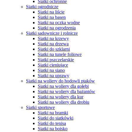
Siatki ochronne
Siatki ogrodnicze
Siatki na liście
Siatki na basen
Siatki na oczka wodne
Siatki na ogrodzenia
Siatki sadownicze i rolnicze
Siatki na krzewy
Siatki na drzewa
Siatki do szklarni
Siatki na tunele foliowe
Siatki pszczelarskie
Siatki cieniujące
Siatki na siano
Siatki na uprawy
Siatki na woliery do hodowli ptaków
Siatki na woliery dla gołębi
Siatki na woliery dla bażantów
Siatki na woliery dla kur
Siatki na woliery dla drobiu
Siatki sportowe
Siatki na bramki
Siatki do siatkówki
Siatki do tenisa
Siatki na boisko