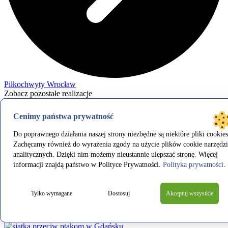
Piłkochwyty Wrocław
Zobacz pozostałe realizacje
8 lutego 2022
Cenimy państwa prywatność
Siatka na rusztowania Warszawa
Do poprawnego działania naszej strony niezbędne są niektóre pliki cookies
Zachęcamy również do wyrażenia zgody na użycie plików cookie narzędzi
Siatka na rusztowania Warszawa W Symar jesteśmy producentem
analitycznych. Dzięki nim możemy nieustannie ulepszać stronę. Więcej
siatek na rusztowania. Mamy ogromne doświadczenie w tworzeniu
informacji znajdą państwo w Polityce Prywatności.
Polityka prywatności
.
siatek mających na celu zapewnić bezpieczeństwo i ochronę
zarówno osobom pracującym na wysokości jak i przechodniom.
Oferowane…
Tylko wymagane
Dostosuj
Akceptuj wszystkie
Sprawdź