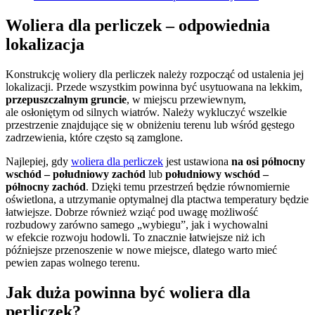
Woliera dla perliczek – odpowiednia
lokalizacja
Konstrukcję woliery dla perliczek należy rozpocząć od ustalenia jej
lokalizacji. Przede wszystkim powinna być usytuowana na lekkim,
przepuszczalnym gruncie
, w miejscu przewiewnym,
ale osłoniętym od silnych wiatrów. Należy wykluczyć wszelkie
przestrzenie znajdujące się w obniżeniu terenu lub wśród gęstego
zadrzewienia, które często są zamglone.
Najlepiej, gdy
woliera dla perliczek
jest ustawiona
na osi północny
wschód – południowy zachód
lub
południowy wschód –
północny zachód
. Dzięki temu przestrzeń będzie równomiernie
oświetlona, a utrzymanie optymalnej dla ptactwa temperatury będzie
łatwiejsze. Dobrze również wziąć pod uwagę możliwość
rozbudowy zarówno samego „wybiegu”, jak i wychowalni
w efekcie rozwoju hodowli. To znacznie łatwiejsze niż ich
późniejsze przenoszenie w nowe miejsce, dlatego warto mieć
pewien zapas wolnego terenu.
Jak duża powinna być woliera dla
perliczek?