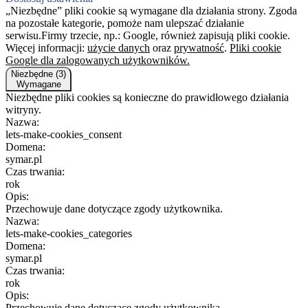
„Niezbędne” pliki cookie są wymagane dla działania strony. Zgoda
na pozostałe kategorie, pomoże nam ulepszać działanie
serwisu.Firmy trzecie, np.: Google, również zapisują pliki cookie.
Więcej informacji:
użycie danych
oraz
prywatność
.
Pliki cookie
Google dla zalogowanych użytkowników.
Niezbędne (3)
Wymagane
Niezbędne pliki cookies są konieczne do prawidłowego działania
witryny.
Nazwa:
lets-make-cookies_consent
Domena:
symar.pl
Czas trwania:
rok
Opis:
Przechowuje dane dotyczące zgody użytkownika.
Nazwa:
lets-make-cookies_categories
Domena:
symar.pl
Czas trwania:
rok
Opis:
Przechowuje dane dotyczące zgody użytkownika.