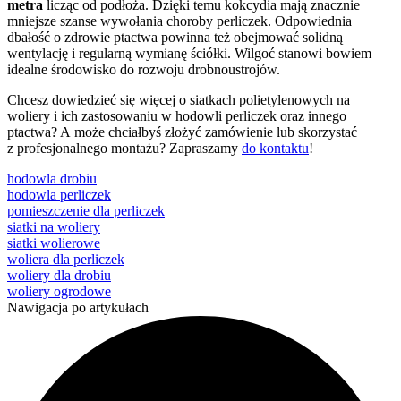
metra
licząc od podłoża. Dzięki temu kokcydia mają znacznie
mniejsze szanse wywołania choroby perliczek. Odpowiednia
dbałość o zdrowie ptactwa powinna też obejmować solidną
wentylację i regularną wymianę ściółki. Wilgoć stanowi bowiem
idealne środowisko do rozwoju drobnoustrojów.
Chcesz dowiedzieć się więcej o siatkach polietylenowych na
woliery i ich zastosowaniu w hodowli perliczek oraz innego
ptactwa? A może chciałbyś złożyć zamówienie lub skorzystać
z profesjonalnego montażu? Zapraszamy
do kontaktu
!
hodowla drobiu
hodowla perliczek
pomieszczenie dla perliczek
siatki na woliery
siatki wolierowe
woliera dla perliczek
woliery dla drobiu
woliery ogrodowe
Nawigacja po artykułach