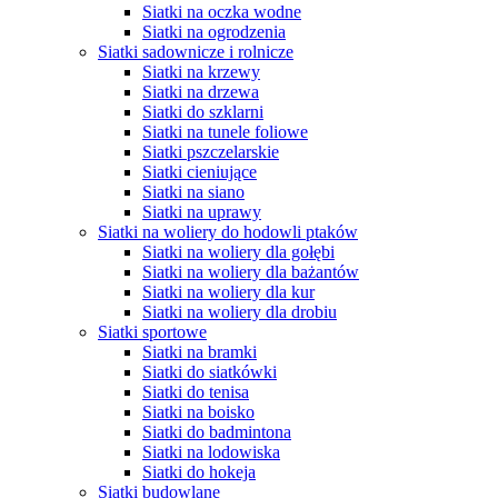
Siatki na oczka wodne
Siatki na ogrodzenia
Siatki sadownicze i rolnicze
Siatki na krzewy
Siatki na drzewa
Siatki do szklarni
Siatki na tunele foliowe
Siatki pszczelarskie
Siatki cieniujące
Siatki na siano
Siatki na uprawy
Siatki na woliery do hodowli ptaków
Siatki na woliery dla gołębi
Siatki na woliery dla bażantów
Siatki na woliery dla kur
Siatki na woliery dla drobiu
Siatki sportowe
Siatki na bramki
Siatki do siatkówki
Siatki do tenisa
Siatki na boisko
Siatki do badmintona
Siatki na lodowiska
Siatki do hokeja
Siatki budowlane