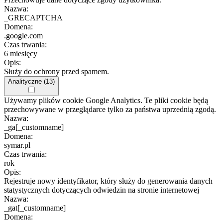
Nazwa:
_GRECAPTCHA
Domena:
.google.com
Czas trwania:
6 miesięcy
Opis:
Służy do ochrony przed spamem.
Analityczne (13)
Używamy plików cookie Google Analytics. Te pliki cookie będą
przechowywane w przeglądarce tylko za państwa uprzednią zgodą.
Nazwa:
_ga[_customname]
Domena:
symar.pl
Czas trwania:
rok
Opis:
Rejestruje nowy identyfikator, który służy do generowania danych
statystycznych dotyczących odwiedzin na stronie internetowej
Nazwa:
_gat[_customname]
Domena: