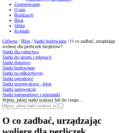
Zastosowanie
O nas
Realizacje
Blog
Sklep
Kontakt
Główna
/
Blog
/
Siatki hodowlane
/
O co zadbać, urządzając
wolierę dla perliczek brojlerów?
Siatki dla rolnictwa
Siatki do sportu i rekreacji
Siatki domowe
Siatki hodowlane
Siatki na piłkochwyty
Siatki ogrodowe
Siatki przemysłowe - blog
Siatki sadownicze
Siatki transportowe i autosiatki
Wpisz, jakiej siatki szukasz lub do czego…
O co zadbać, urządzając
wolierę dla perliczek