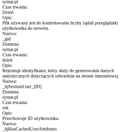
symar.pl
Czas trwania:
Dzień
Opis:
Plik używany jest do kontrolowania liczby żądań przeglądarki
użytkownika do serwera.
Nazwa:
_gid
Domena:
symar.pl
Czas trwania:
dzień
Opis:
Rejestruje identyfikator, który służy do generowania danych
statystycznych dotyczących odwiedzin na stronie internetowej.
Nazwa:
_hjSessionUser_[ID]
Domena:
symar.pl
Czas trwania:
rok
Opis:
Przechowuje ID użytkownika.
Nazwa:
_hjHasCachedUserAttributes