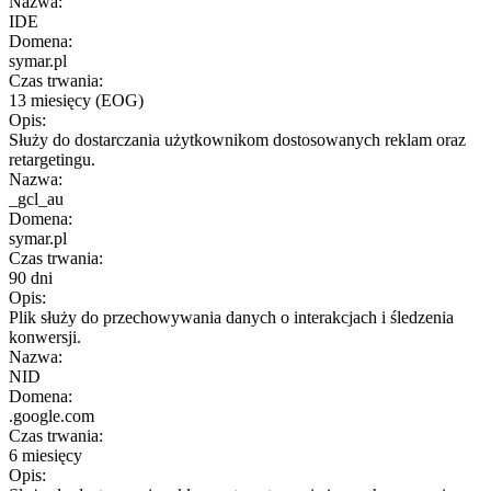
Nazwa:
IDE
Domena:
symar.pl
Czas trwania:
13 miesięcy (EOG)
Opis:
Służy do dostarczania użytkownikom dostosowanych reklam oraz
retargetingu.
Nazwa:
_gcl_au
Domena:
symar.pl
Czas trwania:
90 dni
Opis:
Plik służy do przechowywania danych o interakcjach i śledzenia
konwersji.
Nazwa:
NID
Domena:
.google.com
Czas trwania:
6 miesięcy
Opis: