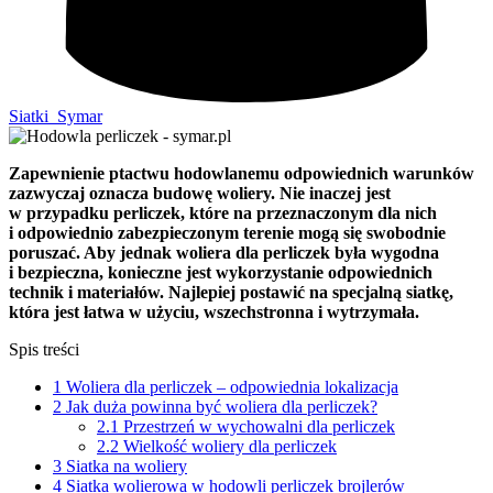
Siatki_Symar
Zapewnienie ptactwu hodowlanemu odpowiednich warunków
zazwyczaj oznacza budowę woliery. Nie inaczej jest
w przypadku perliczek, które na przeznaczonym dla nich
i odpowiednio zabezpieczonym terenie mogą się swobodnie
poruszać. Aby jednak woliera dla perliczek była wygodna
i bezpieczna, konieczne jest wykorzystanie odpowiednich
technik i materiałów. Najlepiej postawić na specjalną siatkę,
która jest łatwa w użyciu, wszechstronna i wytrzymała.
Spis treści
1
Woliera dla perliczek – odpowiednia lokalizacja
2
Jak duża powinna być woliera dla perliczek?
2.1
Przestrzeń w wychowalni dla perliczek
2.2
Wielkość woliery dla perliczek
3
Siatka na woliery
4
Siatka wolierowa w hodowli perliczek brojlerów