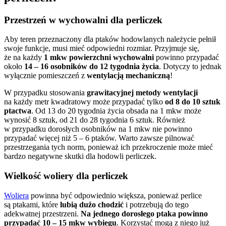
Przestrzeń w wychowalni dla perliczek
Aby teren przeznaczony dla ptaków hodowlanych należycie pełnił
swoje funkcje, musi mieć odpowiedni rozmiar. Przyjmuje się,
że na każdy
1 mkw
powierzchni wychowalni
powinno przypadać
około
14 – 16 osobników do 12 tygodnia życia
. Dotyczy to jednak
wyłącznie pomieszczeń z
wentylacją mechaniczną
!
W przypadku stosowania
grawitacyjnej metody wentylacji
na każdy metr kwadratowy może przypadać tylko
od 8 do 10 sztuk
ptactwa
. Od 13 do 20 tygodnia życia obsada na 1 mkw może
wynosić 8 sztuk, od 21 do 28 tygodnia 6 sztuk. Również
w przypadku dorosłych osobników na 1 mkw nie powinno
przypadać więcej niż 5 – 6 ptaków. Warto zawsze pilnować
przestrzegania tych norm, ponieważ ich przekroczenie może mieć
bardzo negatywne skutki dla hodowli perliczek.
Wielkość woliery dla perliczek
Woliera
powinna być odpowiednio większa, ponieważ perlice
są ptakami, które
lubią dużo chodzić
i potrzebują do tego
adekwatnej przestrzeni.
Na jednego dorosłego ptaka powinno
przypadać 10 – 15 mkw wybiegu
. Korzystać mogą z niego już