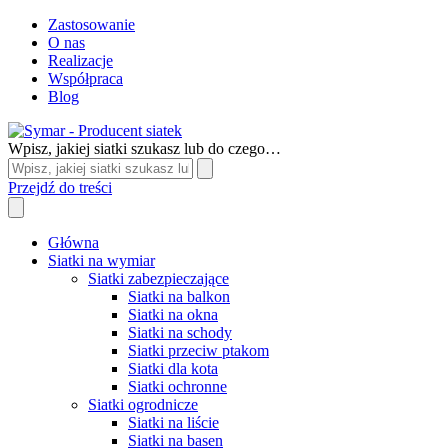
Zastosowanie
O nas
Realizacje
Współpraca
Blog
Wpisz, jakiej siatki szukasz lub do czego…
Przejdź do treści
Główna
Siatki na wymiar
Siatki zabezpieczające
Siatki na balkon
Siatki na okna
Siatki na schody
Siatki przeciw ptakom
Siatki dla kota
Siatki ochronne
Siatki ogrodnicze
Siatki na liście
Siatki na basen