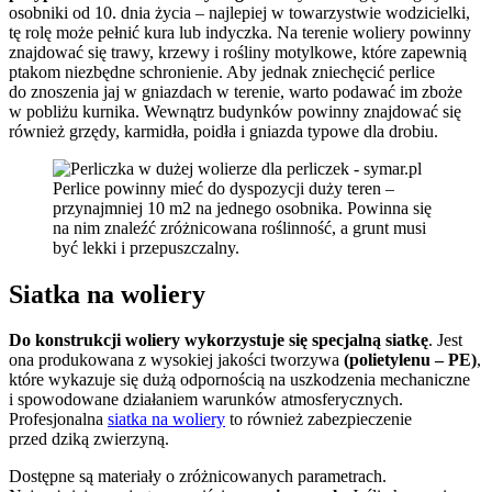
osobniki od 10. dnia życia – najlepiej w towarzystwie wodzicielki,
tę rolę może pełnić kura lub indyczka. Na terenie woliery powinny
znajdować się trawy, krzewy i rośliny motylkowe, które zapewnią
ptakom niezbędne schronienie. Aby jednak zniechęcić perlice
do znoszenia jaj w gniazdach w terenie, warto podawać im zboże
w pobliżu kurnika. Wewnątrz budynków powinny znajdować się
również grzędy, karmidła, poidła i gniazda typowe dla drobiu.
Perlice powinny mieć do dyspozycji duży teren –
przynajmniej 10 m2 na jednego osobnika. Powinna się
na nim znaleźć zróżnicowana roślinność, a grunt musi
być lekki i przepuszczalny.
Siatka na woliery
Do konstrukcji woliery wykorzystuje się specjalną siatkę
. Jest
ona produkowana z wysokiej jakości tworzywa
(polietylenu – PE)
,
które wykazuje się dużą odpornością na uszkodzenia mechaniczne
i spowodowane działaniem warunków atmosferycznych.
Profesjonalna
siatka na woliery
to również zabezpieczenie
przed dziką zwierzyną.
Dostępne są materiały o zróżnicowanych parametrach.