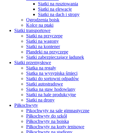
Siatki na rusztowania
Siatki na elewacje
Siatki na dach i stropy
Ogrodzenia boisk
Kolce na ptaki
Siatki transportowe
Siatki na przyczepę
Siatki na wagony
Siatki na kontener
Plandeki na przyczepę
Siatki zabezpieczające ładunek
Siatki przemysłowe
Siatka na regały
Siatka na wysypiska śmieci
Siatki do sortowni odpadów
Siatki autostradowe
Siatka na staw hodowlany
Siatki na hale produkcyjne
Siatki na drony
Piłkochwyty
Pikochwyty na sale gimnastyczne
Piłkochwyty do szkół
Piłkochwyty na boiska
Piłkochwyty na korty tenisowe
Piłkochwyty na stadiony