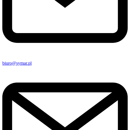
biuro@symar.pl