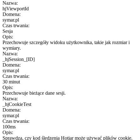
Nazwa:
hjViewportId
Domena:
symar.pl
Czas trwania:
Sesja
Opis:
Przechowuje szczegóły widoku użytkownika, takie jak rozmiar i
wymiary.
Nazwa:
_hjSession_[ID]
Domena:
symar.pl
Czas trwania:
30 minut
Opis:
Przechowuje bieżące dane sesji.
Nazwa:
_hjCookieTest
Domena:
symar.pl
Czas trwania:
100ms
Opis:
Sprawdza, czy kod śledzenia Hotjar może używać plików cookie.