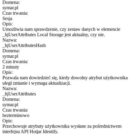
Domena:
symar.pl
Czas trwania:
Sesja
Opis:
Umożliwia nam sprawdzenie, czy zestaw danych w elemencie
_hjUserAttributes Local Storage jest aktualny, czy nie.
Nazwa:
_hjUserAttributesHash
Domena:
symar.pl
Czas trwania:
2 minuty
Opis:
Pozwala nam dowiedzieć się, kiedy dowolny atrybut użytkownika
uległ zmianie i wymaga aktualizacji.
Nazwa:
_hjUserAttributes
Domena:
symar.pl
Czas trwania:
bezterminowo
Opis:
Przechowuje atrybuty użytkownika wysłane za pośrednictwem
interfejsu API Hotjar Identify.